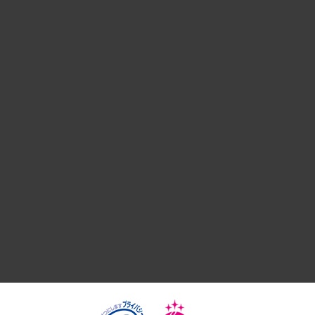
経営戦略
組織・人事戦略
デジタルイノベーション
国際（グローバルビジネス・開発支援・国際戦略・グローバル
サステナビリティ（環境・資源・エネルギー・ESG・人権）
共生・ダイバーシティ
GRC（ガバナンス・リスク・コンプライアンス）・防災（政策
経済・産業・雇用・労働
医療・介護・福祉・教育・子ども
自治体経営・官民協働
まちづくり・観光・交通・スポーツ・スマートシティ
自然資源・農林水産業・食料システム