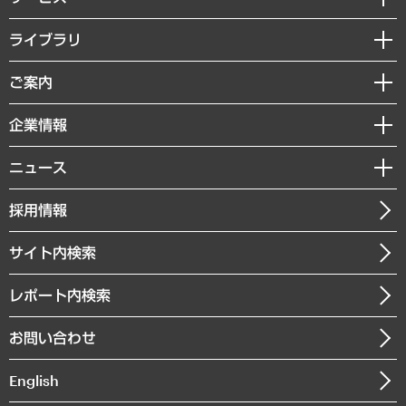
経営戦略
ライブラリ
組織・人事戦略
経済調査
ご案内
デジタルイノベーション
レポート
国際（グローバルビジネス・開発支援・国際戦略・グローバルヘルス）
セミナー・イベント情報
企業情報
コラム
サステナビリティ（環境・資源・エネルギー・ESG・人権）
MUFGビジネスセミナー
調査・研究報告書
私たちの想い
共生・ダイバーシティ
ニュース
受託案件情報
クローズアップ
社長メッセージ
GRC（ガバナンス・リスク・コンプライアンス）・防災（政策）
その他お申し込み
ニュースリリース
経営用語集
採用情報
会社概要
経済・産業・雇用・労働
調査協力のお願い
お知らせ
受託・受注実績（官公庁関連）
企業理念
医療・介護・福祉・教育・子ども
サイト内検索
メディア掲載・出演
役員一覧
自治体経営・官民協働
寄稿記事
沿革
レポート内検索
まちづくり・観光・交通・スポーツ・スマートシティ
書籍
組織図・本部部室紹介
自然資源・農林水産業・食料システム
お問い合わせ
インドネシア現地法人
決算公告
English
業績ハイライト