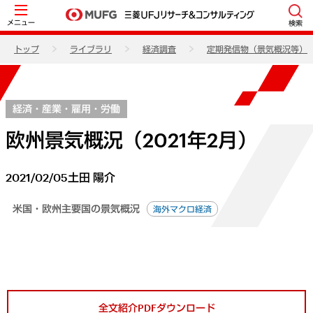
メニュー
検索
トップ
ライブラリ
経済調査
定期発信物（景気概況等）
経済・産業・雇用・労働
欧州景気概況（2021年2月）
2021/02/05
土田 陽介
米国・欧州主要国の景気概況
海外マクロ経済
全文紹介PDFダウンロード