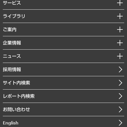
サービス
経営戦略
ライブラリ
組織・人事戦略
経済調査
ご案内
デジタルイノベーション
レポート
国際（グローバルビジネス・開発支援・国際戦略・グローバルヘルス）
セミナー・イベント情報
企業情報
コラム
サステナビリティ（環境・資源・エネルギー・ESG・人権）
MUFGビジネスセミナー
調査・研究報告書
私たちの想い
共生・ダイバーシティ
ニュース
受託案件情報
クローズアップ
社長メッセージ
GRC（ガバナンス・リスク・コンプライアンス）・防災（政策）
その他お申し込み
ニュースリリース
経営用語集
採用情報
会社概要
経済・産業・雇用・労働
調査協力のお願い
お知らせ
受託・受注実績（官公庁関連）
企業理念
医療・介護・福祉・教育・子ども
サイト内検索
メディア掲載・出演
役員一覧
自治体経営・官民協働
寄稿記事
沿革
レポート内検索
まちづくり・観光・交通・スポーツ・スマートシティ
書籍
組織図・本部部室紹介
自然資源・農林水産業・食料システム
お問い合わせ
インドネシア現地法人
決算公告
English