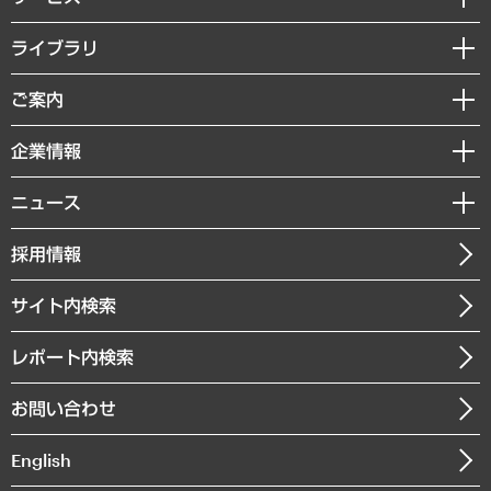
経営戦略
ライブラリ
組織・人事戦略
経済調査
ご案内
デジタルイノベーション
レポート
国際（グローバルビジネス・開発支援・国際戦略・グローバルヘルス）
セミナー・イベント情報
企業情報
コラム
サステナビリティ（環境・資源・エネルギー・ESG・人権）
MUFGビジネスセミナー
調査・研究報告書
私たちの想い
共生・ダイバーシティ
ニュース
受託案件情報
クローズアップ
社長メッセージ
GRC（ガバナンス・リスク・コンプライアンス）・防災（政策）
その他お申し込み
ニュースリリース
経営用語集
採用情報
会社概要
経済・産業・雇用・労働
調査協力のお願い
お知らせ
受託・受注実績（官公庁関連）
企業理念
医療・介護・福祉・教育・子ども
サイト内検索
メディア掲載・出演
役員一覧
自治体経営・官民協働
寄稿記事
沿革
レポート内検索
まちづくり・観光・交通・スポーツ・スマートシティ
書籍
組織図・本部部室紹介
自然資源・農林水産業・食料システム
お問い合わせ
インドネシア現地法人
決算公告
English
業績ハイライト