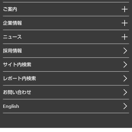
組織・人事戦略
経済調査
ご案内
デジタルイノベーション
レポート
国際（グローバルビジネス・開発支援・国際戦略・グローバルヘルス）
セミナー・イベント情報
企業情報
コラム
サステナビリティ（環境・資源・エネルギー・ESG・人権）
MUFGビジネスセミナー
調査・研究報告書
私たちの想い
共生・ダイバーシティ
ニュース
受託案件情報
クローズアップ
社長メッセージ
GRC（ガバナンス・リスク・コンプライアンス）・防災（政策）
その他お申し込み
ニュースリリース
経営用語集
採用情報
会社概要
経済・産業・雇用・労働
調査協力のお願い
お知らせ
受託・受注実績（官公庁関連）
企業理念
医療・介護・福祉・教育・子ども
サイト内検索
メディア掲載・出演
役員一覧
自治体経営・官民協働
寄稿記事
沿革
レポート内検索
まちづくり・観光・交通・スポーツ・スマートシティ
書籍
組織図・本部部室紹介
自然資源・農林水産業・食料システム
お問い合わせ
インドネシア現地法人
決算公告
English
業績ハイライト
アクセスマップ
個人情報保護方針