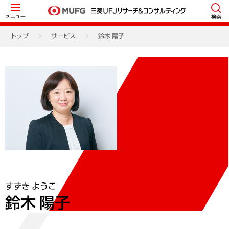
メニュー
検索
トップ
サービス
鈴木 陽子
すずき ようこ
鈴木 陽子