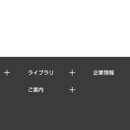
ライブラリ
企業情報
経済調査
私たちの想い
ご案内
レポート
社長メッセージ
セミナー・イベント情報
コラム
会社概要
MUFGビジネスセミナー
ヘルス）
調査・研究報告書
企業理念
受託案件情報
クローズアップ
役員一覧