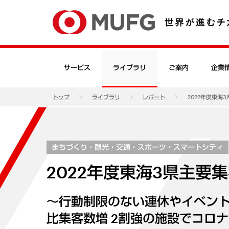
サービス
ライブラリ
ご案内
企業
トップ
ライブラリ
レポート
2022年度東海
まちづくり・観光・交通・スポーツ・スマートシティ
2022年度東海3県主要
～行動制限のない連休やイベント
比集客数増 2割強の施設でコロ