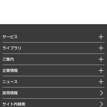
サービス
経営戦略
ライブラリ
組織・人事戦略
経済調査
ご案内
デジタルイノベーション
レポート
国際（グローバルビジネス・開発支援・国際戦略・グローバルヘルス）
セミナー・イベント情報
企業情報
コラム
サステナビリティ（環境・資源・エネルギー・ESG・人権）
MUFGビジネスセミナー
調査・研究報告書
私たちの想い
共生・ダイバーシティ
ニュース
受託案件情報
クローズアップ
社長メッセージ
GRC（ガバナンス・リスク・コンプライアンス）・防災（政策）
その他お申し込み
ニュースリリース
経営用語集
採用情報
会社概要
経済・産業・雇用・労働
調査協力のお願い
お知らせ
受託・受注実績（官公庁関連）
企業理念
医療・介護・福祉・教育・子ども
サイト内検索
メディア掲載・出演