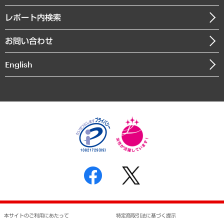
役員一覧
自治体経営・官民協働
寄稿記事
沿革
レポート内検索
まちづくり・観光・交通・スポーツ・スマートシティ
書籍
組織図・本部部室紹介
自然資源・農林水産業・食料システム
お問い合わせ
インドネシア現地法人
決算公告
English
業績ハイライト
アクセスマップ
個人情報保護方針
環境方針
サステナビリティ
特定商取引法に基づく表示
SNSアカウントコミュニティガイドライン
反社会的勢力に対する基本方針
個人情報の取り扱いについて
書面による個人情報の開示等の請求の手続きについて
本サイトのご利用にあたって
特定商取引法に基づく提示