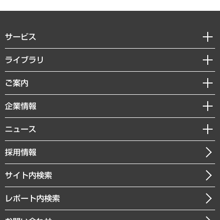
サービス
経営戦略
ライブラリ
組織・人事戦略
経済調査
ご案内
デジタルイノベーション
レポート
国際（グローバルビジネス・開発支援・国際戦略・グローバルヘルス）
セミナー・イベント情報
企業情報
コラム
サステナビリティ（環境・資源・エネルギー・ESG・人権）
MUFGビジネスセミナー
調査・研究報告書
私たちの想い
共生・ダイバーシティ
ニュース
受託案件情報
クローズアップ
社長メッセージ
GRC（ガバナンス・リスク・コンプライアンス）・防災（政策）
その他お申し込み
ニュースリリース
経営用語集
採用情報
会社概要
経済・産業・雇用・労働
調査協力のお願い
お知らせ
受託・受注実績（官公庁関連）
企業理念
医療・介護・福祉・教育・子ども
サイト内検索
メディア掲載・出演
役員一覧
自治体経営・官民協働
寄稿記事
沿革
レポート内検索
まちづくり・観光・交通・スポーツ・スマートシティ
書籍
組織図・本部部室紹介
自然資源・農林水産業・食料システム