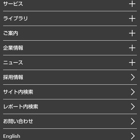
サービス
経営戦略
ライブラリ
組織・人事戦略
経済調査
ご案内
デジタルイノベーション
レポート
国際（グローバルビジネス・開発支援・国際戦略・グローバルヘルス）
セミナー・イベント情報
企業情報
コラム
サステナビリティ（環境・資源・エネルギー・ESG・人権）
MUFGビジネスセミナー
調査・研究報告書
私たちの想い
共生・ダイバーシティ
ニュース
受託案件情報
クローズアップ
社長メッセージ
GRC（ガバナンス・リスク・コンプライアンス）・防災（政策）
その他お申し込み
ニュースリリース
経営用語集
採用情報
会社概要
経済・産業・雇用・労働
調査協力のお願い
お知らせ
受託・受注実績（官公庁関連）
企業理念
医療・介護・福祉・教育・子ども
サイト内検索
メディア掲載・出演
役員一覧
自治体経営・官民協働
寄稿記事
沿革
レポート内検索
まちづくり・観光・交通・スポーツ・スマートシティ
書籍
組織図・本部部室紹介
自然資源・農林水産業・食料システム
お問い合わせ
インドネシア現地法人
決算公告
English