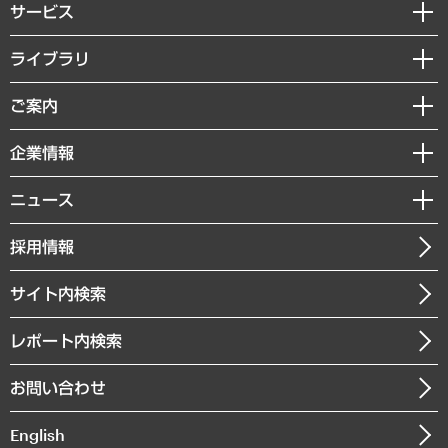
サービス
経営戦略
ライブラリ
組織・人事戦略
経済調査
ご案内
デジタルイノベーション
レポート
国際（グローバルビジネス・開発支援・国際戦略・グローバルヘルス）
セミナー・イベント情報
企業情報
コラム
サステナビリティ（環境・資源・エネルギー・ESG・人権）
MUFGビジネスセミナー
調査・研究報告書
私たちの想い
共生・ダイバーシティ
ニュース
受託案件情報
クローズアップ
社長メッセージ
GRC（ガバナンス・リスク・コンプライアンス）・防災（政策）
その他お申し込み
ニュースリリース
経営用語集
採用情報
会社概要
経済・産業・雇用・労働
調査協力のお願い
お知らせ
受託・受注実績（官公庁関連）
企業理念
医療・介護・福祉・教育・子ども
サイト内検索
メディア掲載・出演
役員一覧
自治体経営・官民協働
寄稿記事
沿革
レポート内検索
まちづくり・観光・交通・スポーツ・スマートシティ
書籍
組織図・本部部室紹介
自然資源・農林水産業・食料システム
お問い合わせ
インドネシア現地法人
決算公告
English