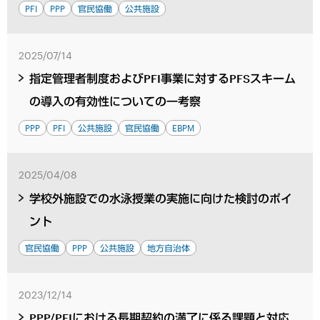
PFI
PPP
官民協働
公共施設
2025/07/14
指定管理者制度およびPFI事業に対するPFSスキーム
の導入の有効性についての一考察
PPP
PFI
公共施設
官民協働
EBPM
2025/04/08
学校外施設での水泳授業の実施に向けた検討のポイ
ント
官民協働
PPP
公共施設
地方自治体
2023/12/14
PPP/PFIにおける長期契約の満了に係る課題と対応