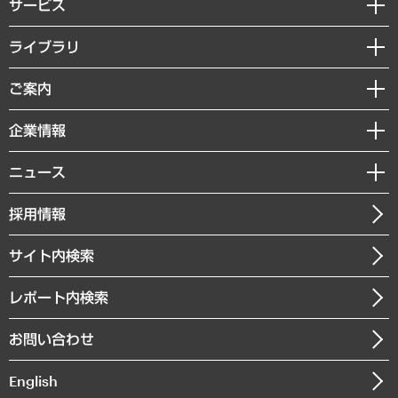
サービス
経営戦略
ライブラリ
組織・人事戦略
経済調査
ご案内
デジタルイノベーション
レポート
国際（グローバルビジネス・開発支援・国際戦略・グローバルヘルス）
セミナー・イベント情報
企業情報
コラム
サステナビリティ（環境・資源・エネルギー・ESG・人権）
MUFGビジネスセミナー
調査・研究報告書
私たちの想い
共生・ダイバーシティ
ニュース
受託案件情報
クローズアップ
社長メッセージ
GRC（ガバナンス・リスク・コンプライアンス）・防災（政策）
その他お申し込み
ニュースリリース
経営用語集
採用情報
会社概要
経済・産業・雇用・労働
調査協力のお願い
お知らせ
受託・受注実績（官公庁関連）
企業理念
医療・介護・福祉・教育・子ども
サイト内検索
メディア掲載・出演
役員一覧
自治体経営・官民協働
寄稿記事
沿革
レポート内検索
まちづくり・観光・交通・スポーツ・スマートシティ
書籍
組織図・本部部室紹介
自然資源・農林水産業・食料システム
お問い合わせ
インドネシア現地法人
決算公告
English
業績ハイライト