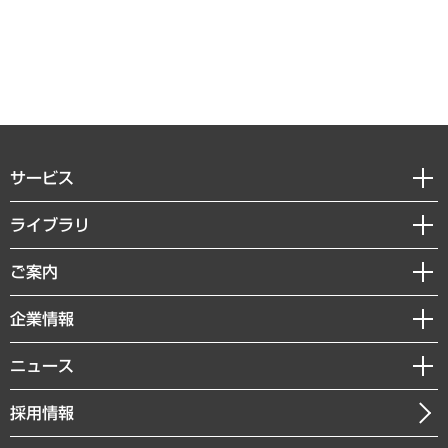
サービス
経営戦略
ライブラリ
組織・人事戦略
経済調査
ご案内
デジタルイノベーション
レポート
国際（グローバルビジネス・開発支援・国際戦略・グローバルヘルス）
セミナー・イベント情報
企業情報
コラム
サステナビリティ（環境・資源・エネルギー・ESG・人権）
MUFGビジネスセミナー
調査・研究報告書
私たちの想い
共生・ダイバーシティ
ニュース
受託案件情報
クローズアップ
社長メッセージ
GRC（ガバナンス・リスク・コンプライアンス）・防災（政策）
その他お申し込み
ニュースリリース
経営用語集
採用情報
会社概要
経済・産業・雇用・労働
調査協力のお願い
お知らせ
受託・受注実績（官公庁関連）
企業理念
医療・介護・福祉・教育・子ども