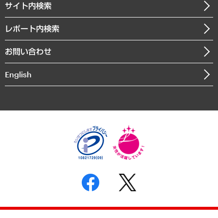
サイト内検索
メディア掲載・出演
役員一覧
自治体経営・官民協働
寄稿記事
沿革
レポート内検索
まちづくり・観光・交通・スポーツ・スマートシティ
書籍
組織図・本部部室紹介
自然資源・農林水産業・食料システム
お問い合わせ
インドネシア現地法人
決算公告
English
業績ハイライト
アクセスマップ
個人情報保護方針
環境方針
サステナビリティ
特定商取引法に基づく表示
SNSアカウントコミュニティガイドライン
反社会的勢力に対する基本方針
個人情報の取り扱いについて
書面による個人情報の開示等の請求の手続きについて