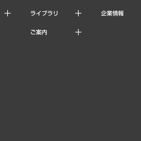
ライブラリ
企業情報
経済調査
私たちの想い
ご案内
レポート
社長メッセージ
セミナー・イベント情報
コラム
会社概要
MUFGビジネスセミナー
ヘルス）
調査・研究報告書
企業理念
受託案件情報
クローズアップ
役員一覧
その他お申し込み
経営用語集
沿革
調査協力のお願い
）
受託・受注実績（官公庁関連）
組織図・本部部室紹介
メディア掲載・出演
インドネシア現地法人
寄稿記事
決算公告
書籍
業績ハイライト
アクセスマップ
個人情報保護方針