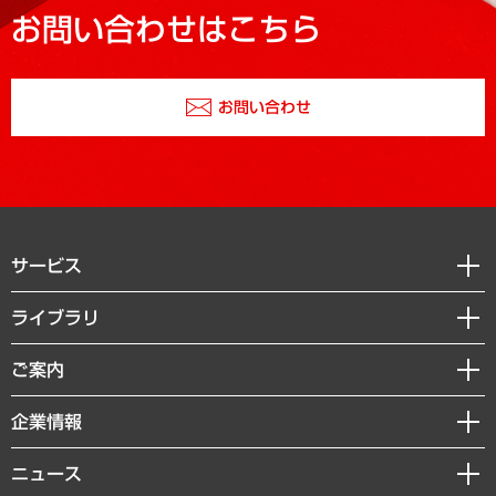
お問い合わせはこちら
お問い合わせ
サービス
経営戦略
ライブラリ
組織・人事戦略
経済調査
ご案内
デジタルイノベーション
レポート
国際（グローバルビジネス・開発支援・国際戦略・グローバルヘルス）
セミナー・イベント情報
企業情報
コラム
サステナビリティ（環境・資源・エネルギー・ESG・人権）
MUFGビジネスセミナー
調査・研究報告書
私たちの想い
共生・ダイバーシティ
ニュース
受託案件情報
クローズアップ