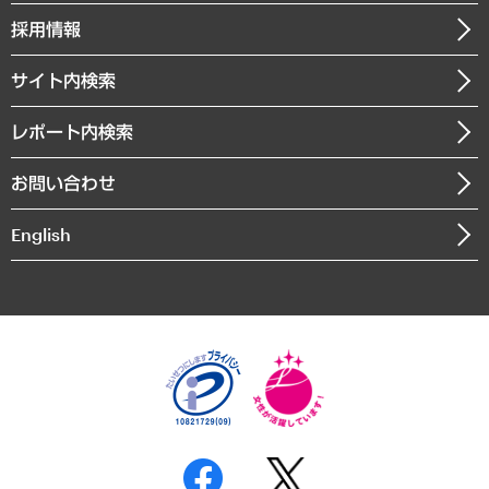
社長メッセージ
GRC（ガバナンス・リスク・コンプライアンス）・防災（政策）
その他お申し込み
ニュースリリース
経営用語集
採用情報
会社概要
経済・産業・雇用・労働
調査協力のお願い
お知らせ
受託・受注実績（官公庁関連）
企業理念
医療・介護・福祉・教育・子ども
サイト内検索
メディア掲載・出演
役員一覧
自治体経営・官民協働
寄稿記事
沿革
レポート内検索
まちづくり・観光・交通・スポーツ・スマートシティ
書籍
組織図・本部部室紹介
自然資源・農林水産業・食料システム
お問い合わせ
インドネシア現地法人
決算公告
English
業績ハイライト
アクセスマップ
個人情報保護方針
環境方針
サステナビリティ
特定商取引法に基づく表示
SNSアカウントコミュニティガイドライン
反社会的勢力に対する基本方針