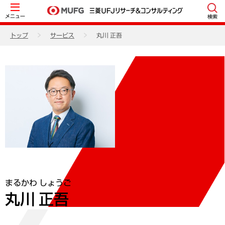
メニュー
検索
トップ
サービス
丸川 正吾
まるかわ しょうご
丸川 正吾