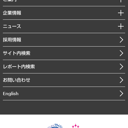
デジタルイノベーション
レポート
国際（グローバルビジネス・開発支援・国際戦略・グローバルヘルス）
セミナー・イベント情報
企業情報
コラム
サステナビリティ（環境・資源・エネルギー・ESG・人権）
MUFGビジネスセミナー
調査・研究報告書
私たちの想い
共生・ダイバーシティ
ニュース
受託案件情報
クローズアップ
社長メッセージ
GRC（ガバナンス・リスク・コンプライアンス）・防災（政策）
その他お申し込み
ニュースリリース
経営用語集
採用情報
会社概要
経済・産業・雇用・労働
調査協力のお願い
お知らせ
受託・受注実績（官公庁関連）
企業理念
医療・介護・福祉・教育・子ども
サイト内検索
メディア掲載・出演
役員一覧
自治体経営・官民協働
寄稿記事
沿革
レポート内検索
まちづくり・観光・交通・スポーツ・スマートシティ
書籍
組織図・本部部室紹介
自然資源・農林水産業・食料システム
お問い合わせ
インドネシア現地法人
決算公告
English
業績ハイライト
アクセスマップ
個人情報保護方針
環境方針