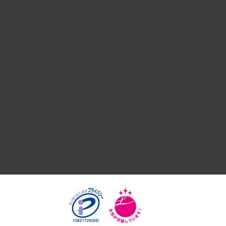
組織・人事戦略
デジタルイノベーション
国際（グローバルビジネス・開発支援・国際戦略・グローバル
サステナビリティ（環境・資源・エネルギー・ESG・人権）
共生・ダイバーシティ
GRC（ガバナンス・リスク・コンプライアンス）・防災（政策
経済・産業・雇用・労働
医療・介護・福祉・教育・子ども
自治体経営・官民協働
まちづくり・観光・交通・スポーツ・スマートシティ
自然資源・農林水産業・食料システム