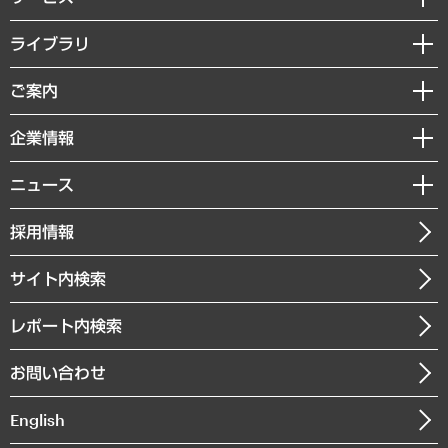
経営戦略
ライブラリ
組織・人事戦略
経済調査
ご案内
デジタルイノベーション
レポート
国際（グローバルビジネス・開発支援・国際戦略・グローバルヘルス）
セミナー・イベント情報
企業情報
コラム
サステナビリティ（環境・資源・エネルギー・ESG・人権）
MUFGビジネスセミナー
調査・研究報告書
私たちの想い
共生・ダイバーシティ
ニュース
受託案件情報
クローズアップ
社長メッセージ
GRC（ガバナンス・リスク・コンプライアンス）・防災（政策）
その他お申し込み
ニュースリリース
経営用語集
採用情報
会社概要
経済・産業・雇用・労働
調査協力のお願い
お知らせ
受託・受注実績（官公庁関連）
企業理念
医療・介護・福祉・教育・子ども
サイト内検索
メディア掲載・出演
役員一覧
自治体経営・官民協働
寄稿記事
沿革
レポート内検索
まちづくり・観光・交通・スポーツ・スマートシティ
書籍
組織図・本部部室紹介
自然資源・農林水産業・食料システム
お問い合わせ
インドネシア現地法人
決算公告
English
業績ハイライト