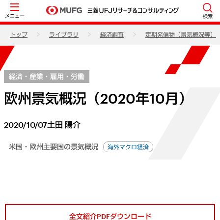
メニュー
検索
トップ
ライブラリ
経済調査
定期発信物（景気概況等）
経済・産業・雇用・労働
欧州景気概況（2020年10月）
2020/10/07
土田 陽介
米国・欧州主要国の景気概況
海外マクロ経済
全文紹介PDFダウンロード