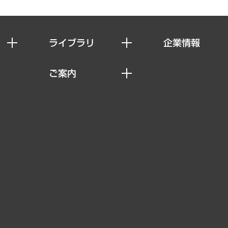
ライブラリ
企業情報
経済調査
私たちの想い
ご案内
レポート
社長メッセージ
セミナー・イベント情報
コラム
会社概要
MUFGビジネスセミナー
ヘルス）
調査・研究報告書
企業理念
受託案件情報
クローズアップ
役員一覧
その他お申し込み
経営用語集
沿革
調査協力のお願い
）
受託・受注実績（官公庁関連）
組織図・本部部室紹介
メディア掲載・出演
インドネシア現地法人
寄稿記事
決算公告
書籍
業績ハイライト