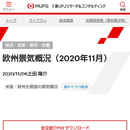
メニュー
検索
トップ
ライブラリ
経済調査
定期発信物（景気概況等）
経済・産業・雇用・労働
欧州景気概況（2020年11月）
2020/11/06
土田 陽介
米国・欧州主要国の景気概況
海外マクロ経済
全文紹介PDFダウンロード