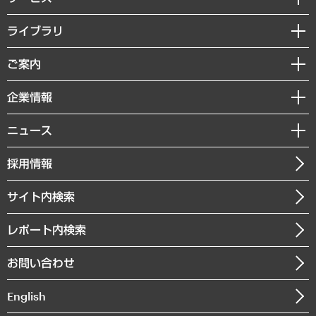
経営戦略
ライブラリ
組織・人事戦略
経済調査
ご案内
デジタルイノベーション
レポート
国際（グローバルビジネス・開発支援・国際戦略・グローバルヘルス）
セミナー・イベント情報
企業情報
コラム
サステナビリティ（環境・資源・エネルギー・ESG・人権）
MUFGビジネスセミナー
調査・研究報告書
私たちの想い
共生・ダイバーシティ
ニュース
受託案件情報
クローズアップ
社長メッセージ
GRC（ガバナンス・リスク・コンプライアンス）・防災（政策）
その他お申し込み
ニュースリリース
経営用語集
採用情報
会社概要
経済・産業・雇用・労働
調査協力のお願い
お知らせ
受託・受注実績（官公庁関連）
企業理念
医療・介護・福祉・教育・子ども
サイト内検索
メディア掲載・出演
役員一覧
自治体経営・官民協働
寄稿記事
沿革
レポート内検索
まちづくり・観光・交通・スポーツ・スマートシティ
書籍
組織図・本部部室紹介
自然資源・農林水産業・食料システム
お問い合わせ
インドネシア現地法人
決算公告
English
業績ハイライト