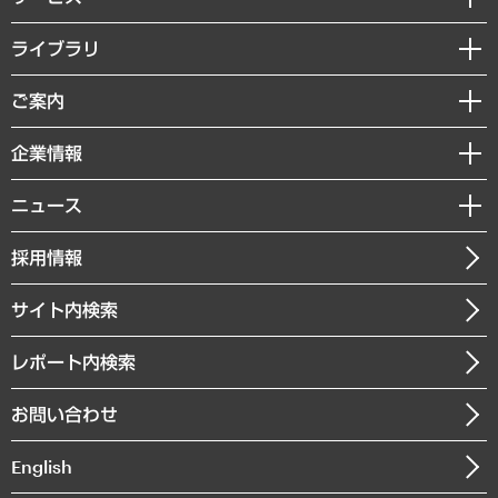
経営戦略
ライブラリ
組織・人事戦略
経済調査
ご案内
デジタルイノベーション
レポート
国際（グローバルビジネス・開発支援・国際戦略・グローバルヘルス）
セミナー・イベント情報
企業情報
コラム
サステナビリティ（環境・資源・エネルギー・ESG・人権）
MUFGビジネスセミナー
調査・研究報告書
私たちの想い
共生・ダイバーシティ
ニュース
受託案件情報
クローズアップ
社長メッセージ
GRC（ガバナンス・リスク・コンプライアンス）・防災（政策）
その他お申し込み
ニュースリリース
経営用語集
採用情報
会社概要
経済・産業・雇用・労働
調査協力のお願い
お知らせ
受託・受注実績（官公庁関連）
企業理念
医療・介護・福祉・教育・子ども
サイト内検索
メディア掲載・出演
役員一覧
自治体経営・官民協働
寄稿記事
沿革
レポート内検索
まちづくり・観光・交通・スポーツ・スマートシティ
書籍
組織図・本部部室紹介
自然資源・農林水産業・食料システム
お問い合わせ
インドネシア現地法人
決算公告
English
業績ハイライト