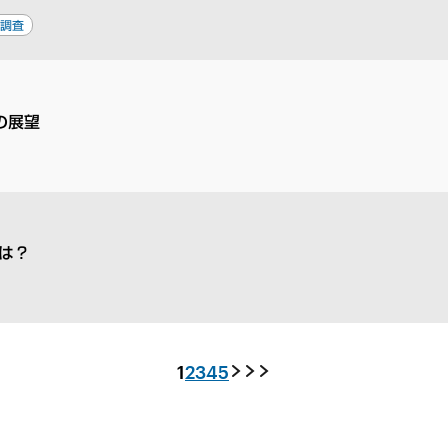
自調査
の展望
は？
1
2
3
4
5