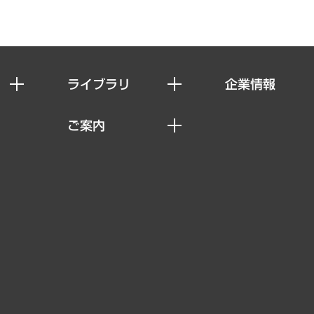
ライブラリ
企業情報
経済調査
私たちの想い
ご案内
レポート
社長メッセージ
セミナー・イベント情報
コラム
会社概要
MUFGビジネスセミナー
ヘルス）
調査・研究報告書
企業理念
受託案件情報
クローズアップ
役員一覧
その他お申し込み
経営用語集
沿革
調査協力のお願い
）
受託・受注実績（官公庁関連）
組織図・本部部室紹介
メディア掲載・出演
インドネシア現地法人
寄稿記事
決算公告