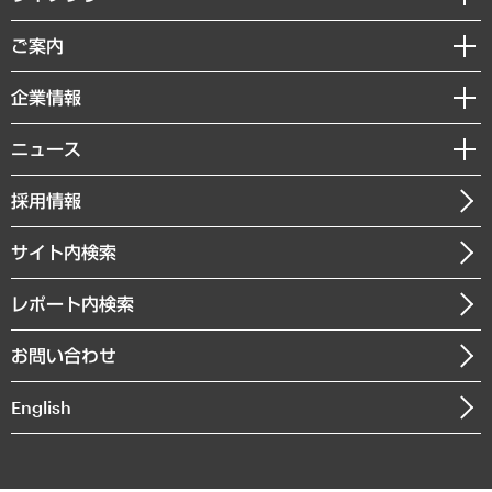
組織・人事戦略
経済調査
ご案内
デジタルイノベーション
レポート
国際（グローバルビジネス・開発支援・国際戦略・グローバルヘルス）
セミナー・イベント情報
企業情報
コラム
サステナビリティ（環境・資源・エネルギー・ESG・人権）
MUFGビジネスセミナー
調査・研究報告書
私たちの想い
共生・ダイバーシティ
ニュース
受託案件情報
クローズアップ
社長メッセージ
GRC（ガバナンス・リスク・コンプライアンス）・防災（政策）
その他お申し込み
ニュースリリース
経営用語集
採用情報
会社概要
経済・産業・雇用・労働
調査協力のお願い
お知らせ
受託・受注実績（官公庁関連）
企業理念
医療・介護・福祉・教育・子ども
サイト内検索
メディア掲載・出演
役員一覧
自治体経営・官民協働
寄稿記事
沿革
レポート内検索
まちづくり・観光・交通・スポーツ・スマートシティ
書籍
組織図・本部部室紹介
自然資源・農林水産業・食料システム
お問い合わせ
インドネシア現地法人
決算公告
English
業績ハイライト
アクセスマップ
個人情報保護方針