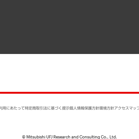
）
受託・受注実績（官公庁関連）
組織図・本部部室紹介
メディア掲載・出演
インドネシア現地法人
寄稿記事
決算公告
書籍
業績ハイライト
アクセスマップ
個人情報保護方針
環境方針
サステナビリティ
特定商取引法に基づく
SNSアカウントコミュ
反社会的勢力に対する
利用にあたって
特定商取引法に基づく提示
個人情報保護方針
環境方針
アクセスマッ
個人情報の取り扱いに
書面による個人情報の
© Mitsubishi UFJ Research and Consulting Co., Ltd.