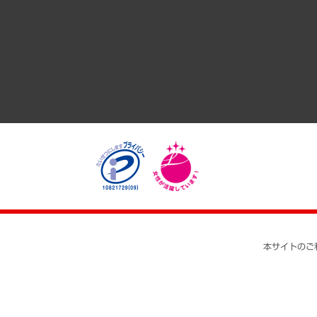
GRC（ガバナンス・リスク・コンプライアンス）・防災（政策
経済・産業・雇用・労働
医療・介護・福祉・教育・子ども
自治体経営・官民協働
まちづくり・観光・交通・スポーツ・スマートシティ
自然資源・農林水産業・食料システム
本サイトのご