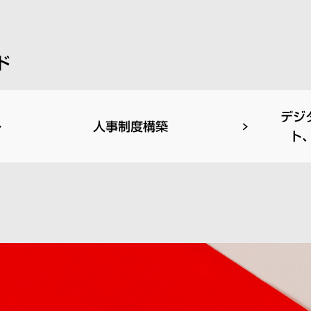
ド
デジ
人事制度構築
ト