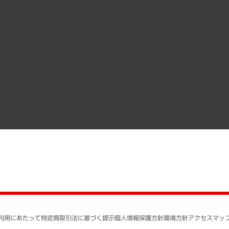
受託案件情報
クローズアップ
役員一覧
その他お申し込み
経営用語集
沿革
調査協力のお願い
）
受託・受注実績（官公庁関連）
組織図・本部部室紹介
メディア掲載・出演
インドネシア現地法人
寄稿記事
決算公告
書籍
業績ハイライト
アクセスマップ
個人情報保護方針
環境方針
サステナビリティ
特定商取引法に基づく
SNSアカウントコミュ
反社会的勢力に対する
利用にあたって
特定商取引法に基づく提示
個人情報保護方針
環境方針
アクセスマッ
個人情報の取り扱いに