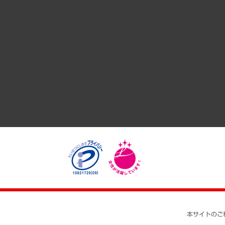
サステナビリティ（環境・資源・エネルギー・ESG・人権）
共生・ダイバーシティ
GRC（ガバナンス・リスク・コンプライアンス）・防災（政策
経済・産業・雇用・労働
医療・介護・福祉・教育・子ども
自治体経営・官民協働
まちづくり・観光・交通・スポーツ・スマートシティ
自然資源・農林水産業・食料システム
本サイトのご