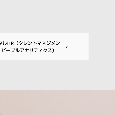
タルHR（タレントマネジメン
従業員エン
、ピープルアナリティクス）