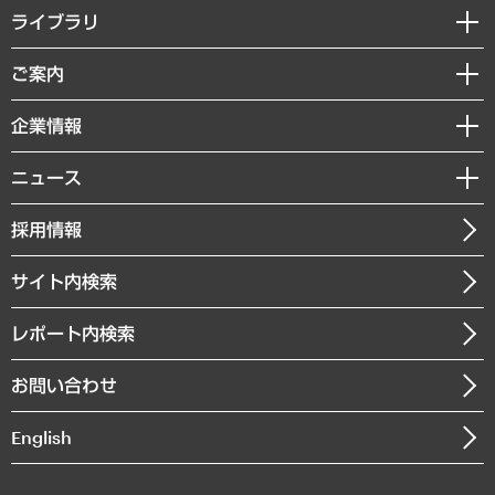
経営戦略
ライブラリ
組織・人事戦略
経済調査
ご案内
デジタルイノベーション
レポート
国際（グローバルビジネス・開発支援・国際戦略・グローバルヘルス）
セミナー・イベント情報
企業情報
コラム
サステナビリティ（環境・資源・エネルギー・ESG・人権）
MUFGビジネスセミナー
調査・研究報告書
私たちの想い
共生・ダイバーシティ
ニュース
受託案件情報
クローズアップ
社長メッセージ
GRC（ガバナンス・リスク・コンプライアンス）・防災（政策）
その他お申し込み
ニュースリリース
経営用語集
採用情報
会社概要
経済・産業・雇用・労働
調査協力のお願い
お知らせ
受託・受注実績（官公庁関連）
企業理念
医療・介護・福祉・教育・子ども
サイト内検索
メディア掲載・出演
役員一覧
自治体経営・官民協働
寄稿記事
沿革
レポート内検索
まちづくり・観光・交通・スポーツ・スマートシティ
書籍
組織図・本部部室紹介
自然資源・農林水産業・食料システム
お問い合わせ
インドネシア現地法人
決算公告
English
業績ハイライト
アクセスマップ