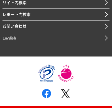
サイト内検索
メディア掲載・出演
役員一覧
自治体経営・官民協働
寄稿記事
沿革
レポート内検索
まちづくり・観光・交通・スポーツ・スマートシティ
書籍
組織図・本部部室紹介
自然資源・農林水産業・食料システム
お問い合わせ
インドネシア現地法人
決算公告
English
業績ハイライト
アクセスマップ
個人情報保護方針
環境方針
サステナビリティ
特定商取引法に基づく表示
SNSアカウントコミュニティガイドライン
反社会的勢力に対する基本方針
個人情報の取り扱いについて
書面による個人情報の開示等の請求の手続きについて