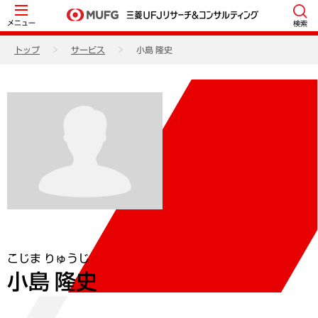
メニュー
検索
トップ
サービス
小島 隆史
こじま りゅうじ
小島 隆史