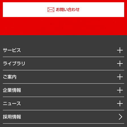
お問い合わせ
サービス
経営戦略
ライブラリ
組織・人事戦略
経済調査
ご案内
デジタルイノベーション
レポート
国際（グローバルビジネス・開発支援・国際戦略・グローバルヘルス）
セミナー・イベント情報
企業情報
コラム
サステナビリティ（環境・資源・エネルギー・ESG・人権）
MUFGビジネスセミナー
調査・研究報告書
私たちの想い
共生・ダイバーシティ
ニュース
受託案件情報
クローズアップ
社長メッセージ
GRC（ガバナンス・リスク・コンプライアンス）・防災（政策）
その他お申し込み
ニュースリリース
経営用語集
採用情報
会社概要
経済・産業・雇用・労働
調査協力のお願い
お知らせ
受託・受注実績（官公庁関連）
企業理念
医療・介護・福祉・教育・子ども