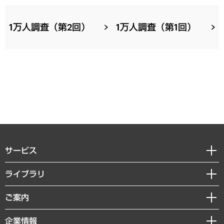
1万人調査（第2回）
1万人調査（第1回）
サービス
経営戦略
ライブラリ
組織・人事戦略
経済調査
ご案内
デジタルイノベーション
レポート
国際（グローバルビジネス・開発支援・国際戦略・グローバルヘルス）
セミナー・イベント情報
企業情報
コラム