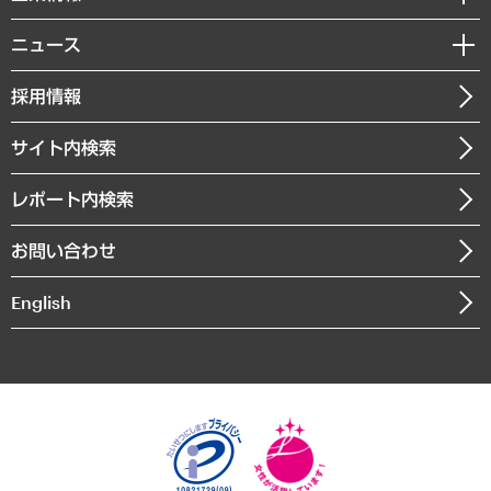
サステナビリティ（環境・資源・エネルギー・ESG・人権）
MUFGビジネスセミナー
調査・研究報告書
私たちの想い
共生・ダイバーシティ
ニュース
受託案件情報
クローズアップ
社長メッセージ
GRC（ガバナンス・リスク・コンプライアンス）・防災（政策）
その他お申し込み
ニュースリリース
経営用語集
採用情報
会社概要
経済・産業・雇用・労働
調査協力のお願い
お知らせ
受託・受注実績（官公庁関連）
企業理念
医療・介護・福祉・教育・子ども
サイト内検索
メディア掲載・出演
役員一覧
自治体経営・官民協働
寄稿記事
沿革
レポート内検索
まちづくり・観光・交通・スポーツ・スマートシティ
書籍
組織図・本部部室紹介
自然資源・農林水産業・食料システム
お問い合わせ
インドネシア現地法人
決算公告
English
業績ハイライト
アクセスマップ
個人情報保護方針
環境方針
サステナビリティ
特定商取引法に基づく表示