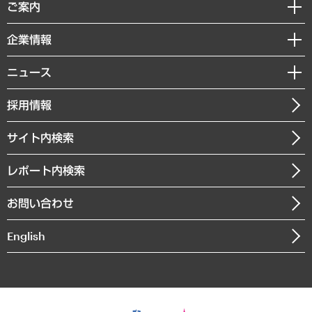
経済調査
ご案内
デジタルイノベーション
レポート
国際（グローバルビジネス・開発支援・国際戦略・グローバルヘルス）
セミナー・イベント情報
企業情報
コラム
サステナビリティ（環境・資源・エネルギー・ESG・人権）
MUFGビジネスセミナー
調査・研究報告書
私たちの想い
共生・ダイバーシティ
ニュース
受託案件情報
クローズアップ
社長メッセージ
GRC（ガバナンス・リスク・コンプライアンス）・防災（政策）
その他お申し込み
ニュースリリース
経営用語集
採用情報
会社概要
経済・産業・雇用・労働
調査協力のお願い
お知らせ
受託・受注実績（官公庁関連）
企業理念
医療・介護・福祉・教育・子ども
サイト内検索
メディア掲載・出演
役員一覧
自治体経営・官民協働
寄稿記事
沿革
レポート内検索
まちづくり・観光・交通・スポーツ・スマートシティ
書籍
組織図・本部部室紹介
自然資源・農林水産業・食料システム
お問い合わせ
インドネシア現地法人
決算公告
English
業績ハイライト
アクセスマップ
個人情報保護方針
環境方針