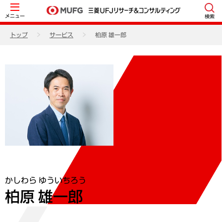
メニュー
検索
トップ
サービス
柏原 雄一郎
かしわら ゆういちろう
柏原 雄一郎