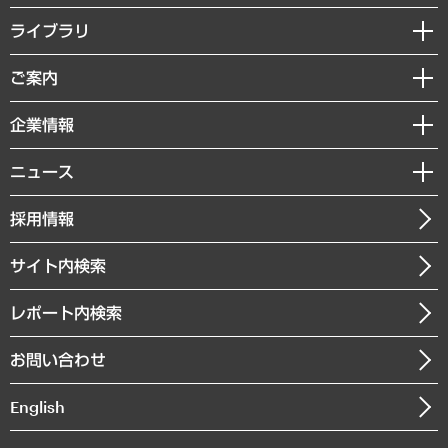
経営戦略
ライブラリ
組織・人事戦略
経済調査
ご案内
デジタルイノベーション
レポート
国際（グローバルビジネス・開発支援・国際戦略・グローバルヘルス）
セミナー・イベント情報
企業情報
コラム
サステナビリティ（環境・資源・エネルギー・ESG・人権）
MUFGビジネスセミナー
調査・研究報告書
私たちの想い
共生・ダイバーシティ
ニュース
受託案件情報
クローズアップ
社長メッセージ
GRC（ガバナンス・リスク・コンプライアンス）・防災（政策）
その他お申し込み
ニュースリリース
経営用語集
採用情報
会社概要
経済・産業・雇用・労働
調査協力のお願い
お知らせ
受託・受注実績（官公庁関連）
企業理念
医療・介護・福祉・教育・子ども
サイト内検索
メディア掲載・出演
役員一覧
自治体経営・官民協働
寄稿記事
沿革
レポート内検索
まちづくり・観光・交通・スポーツ・スマートシティ
書籍
組織図・本部部室紹介
自然資源・農林水産業・食料システム
お問い合わせ
インドネシア現地法人
決算公告
English
業績ハイライト